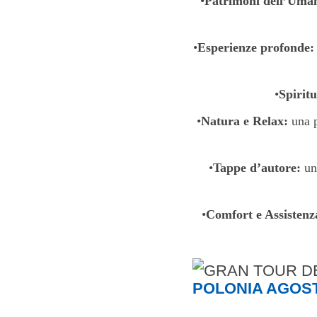
•
Patrimoni dell’Uman
•
Esperienze profonde:
•
Spiritu
•
Natura e Relax:
una p
•
Tappe d’autore:
un 
•
Comfort e Assistenz
POLONIA AGOST