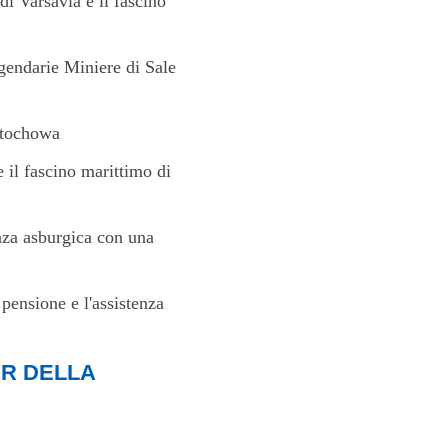
di Varsavia e il fascino
gendarie Miniere di Sale
stochowa
 il fascino marittimo di
nza asburgica con una
ensione e l'assistenza
R DELLA