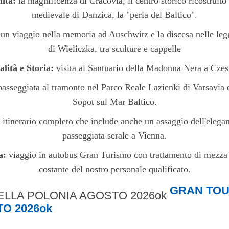
ità:
la magnificenza di Cracovia, il centro storico ricostruito 
medievale di Danzica, la "perla del Baltico".
un viaggio nella memoria ad Auschwitz e la discesa nelle leg
di Wieliczka, tra sculture e cappelle
alità e Storia:
visita al Santuario della Madonna Nera a Cze
asseggiata al tramonto nel Parco Reale Lazienki di Varsavia e
Sopot sul Mar Baltico.
itinerario completo che include anche un assaggio dell'elega
passeggiata serale a Vienna.
a:
viaggio in autobus Gran Turismo con trattamento di mezza p
costante del nostro personale qualificato.
GRAN TOU
O 2026ok